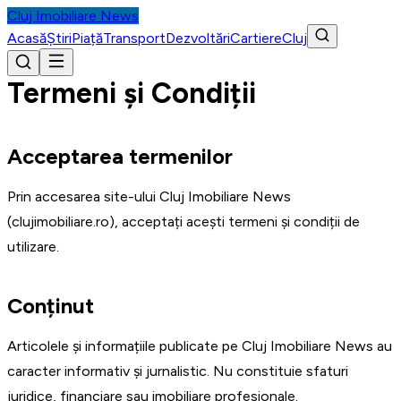
Cluj Imobiliare News
Acasă
Știri
Piață
Transport
Dezvoltări
Cartiere
Cluj
Termeni și Condiții
Acceptarea termenilor
Prin accesarea site-ului Cluj Imobiliare News
(clujimobiliare.ro), acceptați acești termeni și condiții de
utilizare.
Conținut
Articolele și informațiile publicate pe Cluj Imobiliare News au
caracter informativ și jurnalistic. Nu constituie sfaturi
juridice, financiare sau imobiliare profesionale.