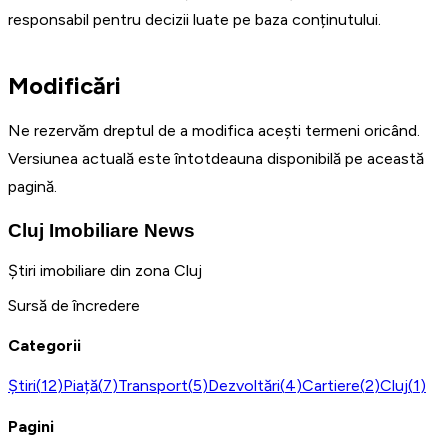
responsabil pentru decizii luate pe baza conținutului.
Modificări
Ne rezervăm dreptul de a modifica acești termeni oricând.
Versiunea actuală este întotdeauna disponibilă pe această
pagină.
Cluj Imobiliare News
Știri imobiliare din zona Cluj
Sursă de încredere
Categorii
Știri
(
12
)
Piață
(
7
)
Transport
(
5
)
Dezvoltări
(
4
)
Cartiere
(
2
)
Cluj
(
1
)
Pagini